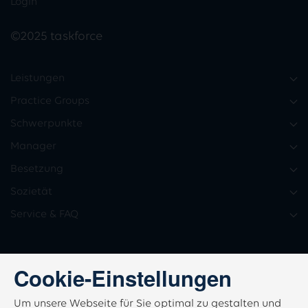
Login
©2025 taskforce
Leistungen
Practice Groups
Schwerpunkte
Manager
Besetzung
Sozietät
Service & FAQ
Cookie-Einstellungen
Um unsere Webseite für Sie optimal zu gestalten und