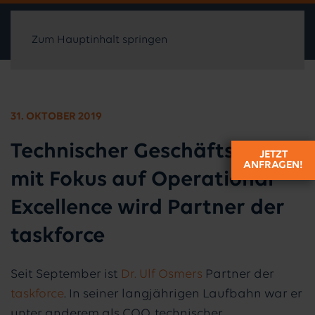
Zum Hauptinhalt springen
31. OKTOBER 2019
Technischer Geschäftsführer
JETZT
ANFRAGEN!
mit Fokus auf Operational
Excellence wird Partner der
taskforce
Seit September ist
Dr. Ulf Osmers
Partner der
taskforce
. In seiner langjährigen Laufbahn war er
unter anderem als COO, technischer