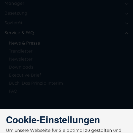
Manager
Besetzung
Sozietät
Service & FAQ
News & Presse
Trendletter
Newsletter
Downloads
Executive Brief
Buch: Das Prinzip Interim
FAQ
Cookie-Einstellungen
Um unsere Webseite für Sie optimal zu gestalten und