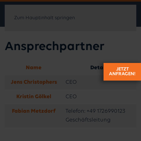
Zum Hauptinhalt springen
Ansprechpartner
Name
Details
JETZT
ANFRAGEN!
Kontakte,
Jens Christophers
CEO
Kristin Gölkel
CEO
Fabian Metzdorf
Telefon: +49 1726990123
Geschäftsleitung